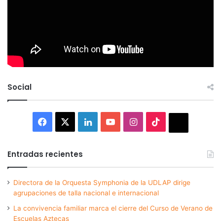
Social
Facebook
X
LinkedIn
YouTube
Instagram
TikTok
Thread
Entradas recientes
Directora de la Orquesta Symphonia de la UDLAP dirige
agrupaciones de talla nacional e internacional
La convivencia familiar marca el cierre del Curso de Verano de
Escuelas Aztecas