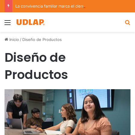
La convivencia familiar marca el cierre del Curso de Verano de Escuelas Aztecas
Menu
B
Inicio
/
Diseño de Productos
Diseño de
Productos