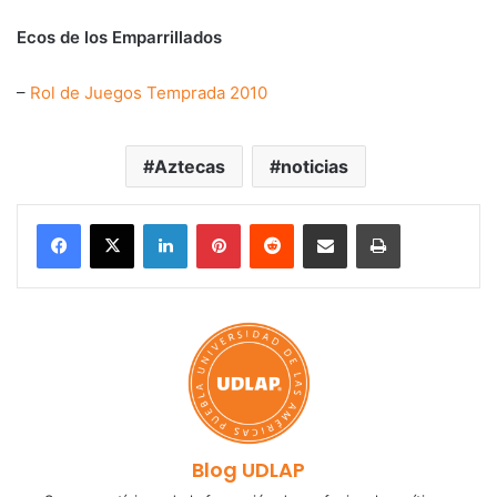
Ecos de los Emparrillados
–
Rol de Juegos Temprada 2010
Aztecas
noticias
LinkedIn
Pinterest
Reddit
Share via Email
Print
Blog UDLAP