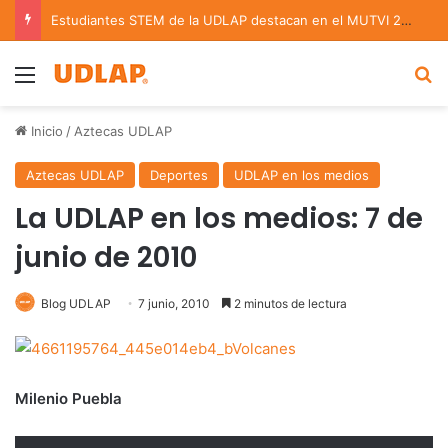
Estudiantes STEM de la UDLAP destacan en el MUTVI 2026
Menu
B
Inicio
/
Aztecas UDLAP
Aztecas UDLAP
Deportes
UDLAP en los medios
La UDLAP en los medios: 7 de
junio de 2010
Blog UDLAP
7 junio, 2010
2 minutos de lectura
Milenio Puebla