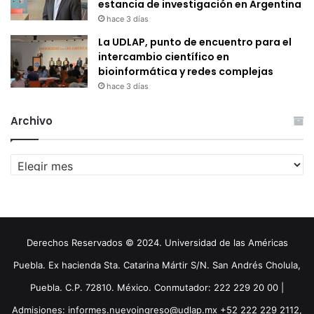
estancia de investigación en Argentina
hace 3 días
La UDLAP, punto de encuentro para el
intercambio científico en
bioinformática y redes complejas
hace 3 días
Archivo
Archivo
Derechos Reservados © 2024. Universidad de las Américas
Puebla. Ex hacienda Sta. Catarina Mártir S/N. San Andrés Cholula,
Puebla. C.P. 72810. México. Conmutador: 222 229 20 00 |
Admisiones: informes.nuevoingreso@udlap.mx +52 222 229 2112,