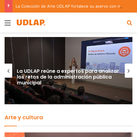
La Colección de Arte UDLAP fortalece su acervo con nuevas obras de artistas emergentes y consolidados
Menu
B
La UDLAP reúne a expertos para analizar
los retos de la administración pública
municipal
Arte y cultura