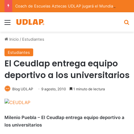
Coach de Escuelas Aztecas UDLAP jugará el Mundial de Flag Football en Alemania
Menu
B
Inicio
/
Estudiantes
Estudiantes
El Ceudlap entrega equipo
deportivo a los universitarios
Blog UDLAP
9 agosto, 2010
1 minuto de lectura
Milenio Puebla – El Ceudlap entrega equipo deportivo a
los universitarios