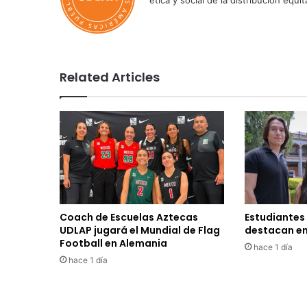
ética y social de la distribución e
Related Articles
Coach de Escuelas Aztecas
Estudiantes
UDLAP jugará el Mundial de Flag
destacan en
Football en Alemania
hace 1 día
hace 1 día