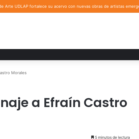
de Arte UDLAP fortalece su acervo con nuevas obras de artistas emerg
astro Morales
aje a Efraín Castro
5 minutos de lectura