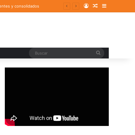
Log In
Random Article
Sidebar
entes y consolidados
Buscar