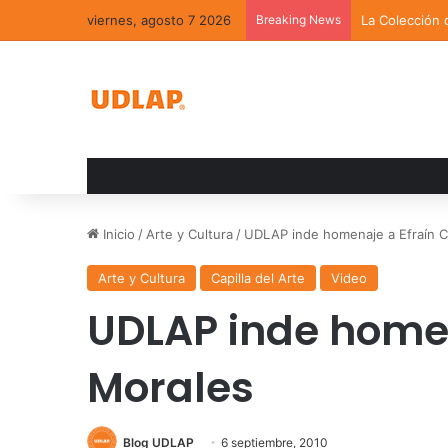
viernes, agosto 7 2026
Breaking News
La Colección 
Inicio
/
Arte y Cultura
/
UDLAP inde homenaje a Efraín C
Arte y Cultura
Capilla del Arte
Video
UDLAP inde homen
Morales
Blog UDLAP
6 septiembre, 2010