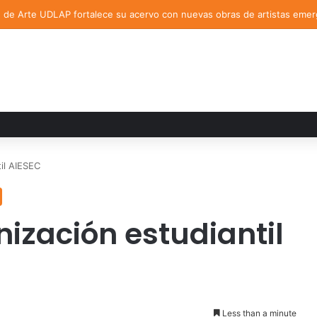
n de Arte UDLAP fortalece su acervo con nuevas obras de artistas eme
il AIESEC
ización estudiantil
Less than a minute