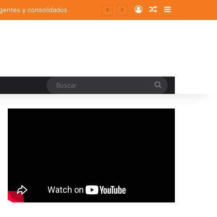
Log In
Random Article
Sidebar
rgentes y consolidados
Buscar