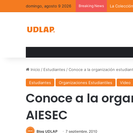
domingo, agosto 9 2026
Breaking News
La Colecció
Inicio
/
Estudiantes
/
Conoce a la organización estudiant
Estudiantes
Organizaciones Estudiantiles
Video
Conoce a la organ
AIESEC
Blog UDLAP
7 septiembre, 2010