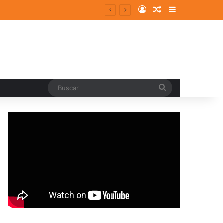
Log In
Random Article
Sidebar
Buscar