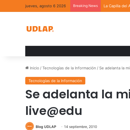
jueves, agosto 6 2026
Breaking News
La Capilla del
Inicio
/
Tecnologías de la Información
/
Se adelanta la m
Tecnologías de la Información
Se adelanta la m
live@edu
Blog UDLAP
14 septiembre, 2010