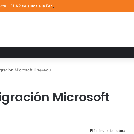
 Arte UDLAP se suma a la Feria Internacional del Libro en Puebla
igración Microsoft live@edu
igración Microsoft
1 minuto de lectura