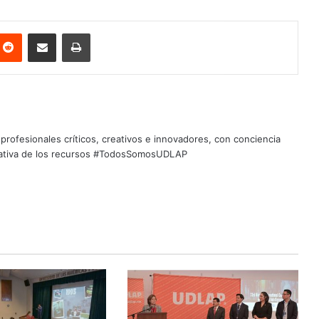
nterest
Reddit
Share via Email
Print
profesionales críticos, creativos e innovadores, con conciencia
quitativa de los recursos #TodosSomosUDLAP