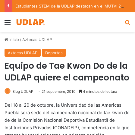
Estudiantes STEM de la UDLAP destacan en el MUTVI 2026
Menu
B
Inicio
/
Aztecas UDLAP
Aztecas UDLAP
Deportes
Equipo de Tae Kwon Do de la
UDLAP quiere el campeonato
Blog UDLAP
21 septiembre, 2010
4 minutos de lectura
Del 18 al 20 de octubre, la Universidad de las Américas
Puebla será sede del campeonato nacional de tae kwon do
de de la Comisión Nacional Deportiva Estudiantil de
Instituciones Privadas (CONADEIP), competencia en la que