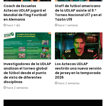
Coach de Escuelas
Staff de futbol americano
Aztecas UDLAP jugará el
de la UDLAP asiste al 9.º
Mundial de Flag Football
Torneo Nacional U17 y en el
en Alemania
Tazón U19
hace 1 día
hace 1 semana
Investigadores de la UDLAP
Los Aztecas UDLAP
analizan el torneo global
vestirán una nueva versión
de fútbol desde el punto
de jersey en la temporada
de vista de diferentes
2026
disciplinas
hace 2 semanas
hace 2 semanas