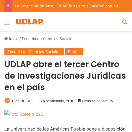
La Colección de Arte UDLAP fortalece su acervo con nuevas obras de artistas emergentes y consolidados
Menu
B
Inicio
/
Escuela de Ciencias Sociales
Escuela de Ciencias Sociales
Rector
UDLAP abre el tercer Centro
de Investigaciones Jurídicas
en el país
Blog UDLAP
24 septiembre, 2010
1 minuto de lectura
La Universidad de las Américas Puebla pone a disposición