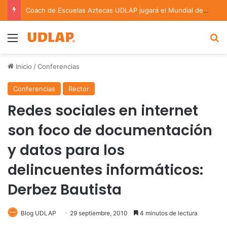
Coach de Escuelas Aztecas UDLAP jugará el Mundial de Flag Football en Alemania
Menu
B
Inicio
/
Conferencias
Conferencias
Rector
Redes sociales en internet
son foco de documentación
y datos para los
delincuentes informáticos:
Derbez Bautista
Blog UDLAP
29 septiembre, 2010
4 minutos de lectura