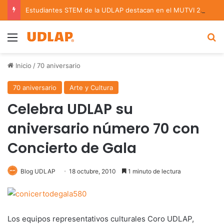
Estudiantes STEM de la UDLAP destacan en el MUTVI 2026
Menu
B
Inicio
/
70 aniversario
70 aniversario
Arte y Cultura
Celebra UDLAP su
aniversario número 70 con
Concierto de Gala
Blog UDLAP
18 octubre, 2010
1 minuto de lectura
Los equipos representativos culturales Coro UDLAP,