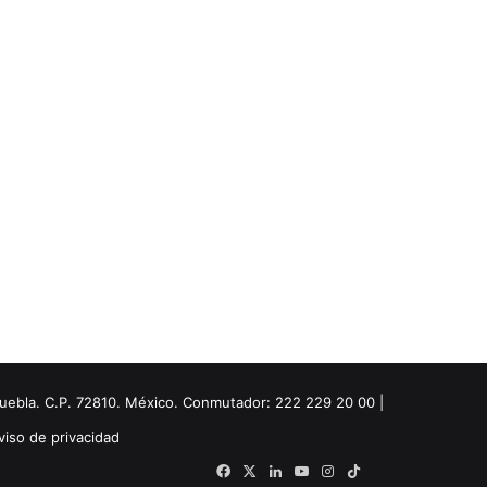
Puebla. C.P. 72810. México. Conmutador: 222 229 20 00 |
viso de privacidad
Facebook
X
LinkedIn
YouTube
Instagram
TikTok
Threads