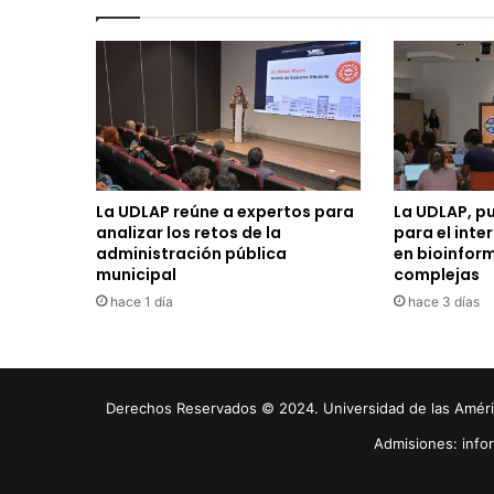
La UDLAP reúne a expertos para
La UDLAP, p
analizar los retos de la
para el inte
administración pública
en bioinfor
municipal
complejas
hace 1 día
hace 3 días
Derechos Reservados © 2024. Universidad de las América
Admisiones: inf