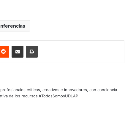
nferencias
nterest
Reddit
Share via Email
Print
profesionales críticos, creativos e innovadores, con conciencia
quitativa de los recursos #TodosSomosUDLAP