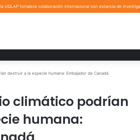
a UDLAP fortalece colaboración internacional con estancia de investig
rían destruir a la especie humana: Embajador de Canadá
io climático podrían
pecie humana:
anadá