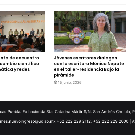
unto de encuentro
Jóvenes escritores dialogan
rcambio científico
con la escritora Mónica Nepote
mática y redes
en el taller-residencia Bajo la
pirámide
15 junio, 2026
s Puebla. Ex hacienda Sta. Catarina Mártir S/N. San Andrés Cholula, 
ormes.nuevoingreso@udlap.mx +52 222 229 2112, +52 222 229 2000 |
A