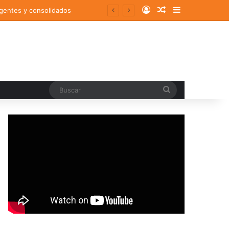
Log In
Random Article
Sidebar
pisodios ansioso-depresivos
Buscar