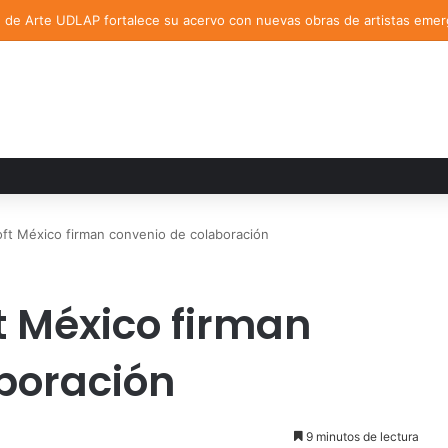
DLAP asesora un proyecto que creará dispositivo capaz de clasificar e
ft México firman convenio de colaboración
t México firman
boración
9 minutos de lectura