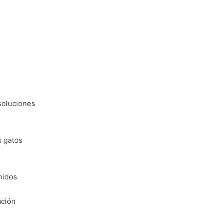
 soluciones
s gatos
nidos
ación