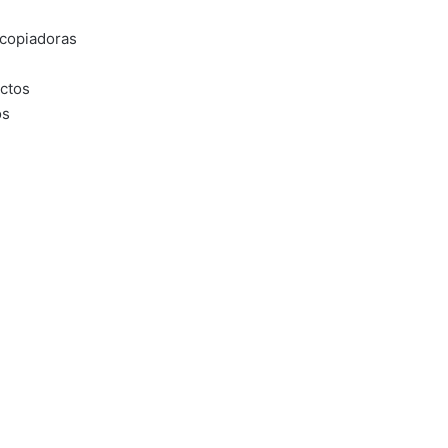
 copiadoras
ectos
os