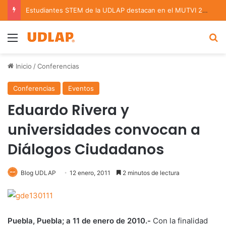
Estudiantes STEM de la UDLAP destacan en el MUTVI 2026
Menu
B
Inicio
/
Conferencias
Conferencias
Eventos
Eduardo Rivera y
universidades convocan a
Diálogos Ciudadanos
Blog UDLAP
12 enero, 2011
2 minutos de lectura
Puebla, Puebla; a 11 de enero de 2010.-
Con la finalidad