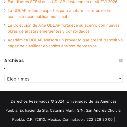
Estudiantes STEM de la UDLAP destacan en el MUTVI 2026
La UDLAP reúne a expertos para analizar los retos de la
administración pública municipal
La Colección de Arte UDLAP fortalece su acervo con nuevas
obras de artistas emergentes y consolidados
Académica UDLAP asesora un proyecto que creará dispositivo
capaz de clasificar episodios ansioso-depresivos
Archivos
Archivos
Derechos Reservados © 2024. Universidad de las Américas
Puebla. Ex hacienda Sta. Catarina Mártir S/N. San Andrés Cholula,
Puebla. C.P. 72810. México. Conmutador: 222 229 20 00 |