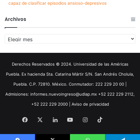
capaz de clasificar episodios ansioso-depresivos
Archivos
Archivos
Derechos Reservados © 2024. Universidad de las Américas
Puebla. Ex hacienda Sta. Catarina Mártir S/N. San Andrés Cholula,
Puebla. C.P. 72810. México. Conmutador: 222 229 20 00 |
Admisiones: informes.nuevoingreso@udlap.mx +52 222 229 2112,
+52 222 229 2000 |
Aviso de privacidad
Facebook
X
LinkedIn
YouTube
Instagram
TikTok
Threa