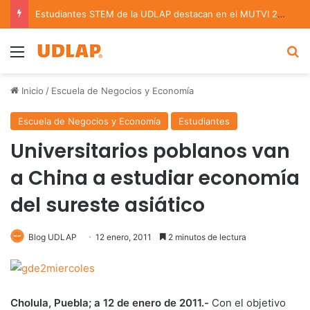
Estudiantes STEM de la UDLAP destacan en el MUTVI 2026
Menu
B
Inicio
/
Escuela de Negocios y Economía
Escuela de Negocios y Economía
Estudiantes
Universitarios poblanos van
a China a estudiar economía
del sureste asiático
Blog UDLAP
12 enero, 2011
2 minutos de lectura
Cholula, Puebla; a 12 de enero de 2011.-
Con el objetivo