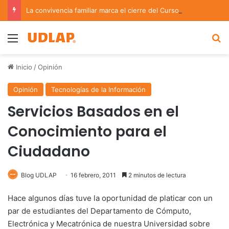
La convivencia familiar marca el cierre del Curso de Verano de Escuelas Aztecas
Menu
B
Inicio
/
Opinión
Opinión
Tecnologías de la Información
Servicios Basados en el
Conocimiento para el
Ciudadano
Blog UDLAP
16 febrero, 2011
2 minutos de lectura
Hace algunos días tuve la oportunidad de platicar con un
par de estudiantes del Departamento de Cómputo,
Electrónica y Mecatrónica de nuestra Universidad sobre