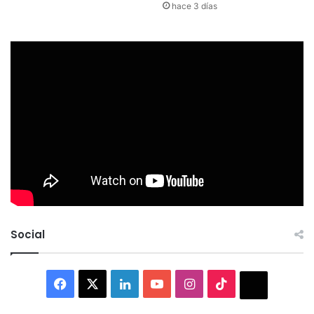
hace 3 días
Social
Facebook
X
LinkedIn
YouTube
Instagram
TikTok
Thread