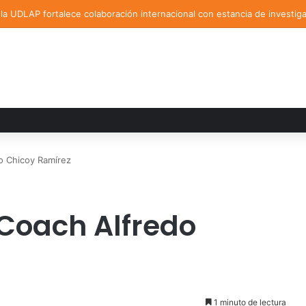
a UDLAP fortalece colaboración internacional con estancia de investig
do Chicoy Ramírez
 Coach Alfredo
1 minuto de lectura