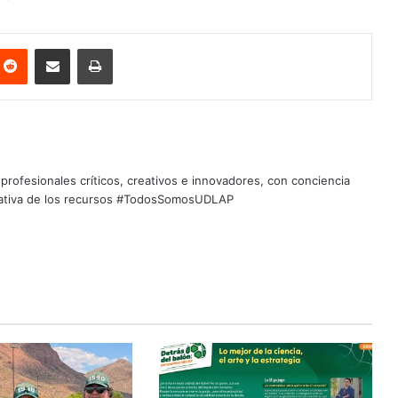
nterest
Reddit
Share via Email
Print
profesionales críticos, creativos e innovadores, con conciencia
quitativa de los recursos #TodosSomosUDLAP