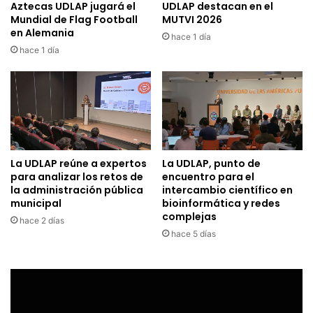
Aztecas UDLAP jugará el
UDLAP destacan en el
Mundial de Flag Football
MUTVI 2026
en Alemania
hace 1 día
hace 1 día
La UDLAP reúne a expertos
La UDLAP, punto de
para analizar los retos de
encuentro para el
la administración pública
intercambio científico en
municipal
bioinformática y redes
complejas
hace 2 días
hace 5 días