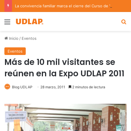
La convivencia familiar marca el cierre del Curso de Verano de Escuelas Aztecas
Menu
B
Inicio
/
Eventos
Eventos
Más de 10 mil visitantes se
reúnen en la Expo UDLAP 2011
Blog UDLAP
28 marzo, 2011
2 minutos de lectura