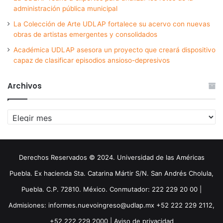
administración pública municipal
La Colección de Arte UDLAP fortalece su acervo con nuevas
obras de artistas emergentes y consolidados
Académica UDLAP asesora un proyecto que creará dispositivo
capaz de clasificar episodios ansioso-depresivos
Archivos
Archivos
Derechos Reservados © 2024. Universidad de las Américas
Puebla. Ex hacienda Sta. Catarina Mártir S/N. San Andrés Cholula,
Puebla. C.P. 72810. México. Conmutador: 222 229 20 00 |
Admisiones: informes.nuevoingreso@udlap.mx +52 222 229 2112,
+52 222 229 2000 |
Aviso de privacidad