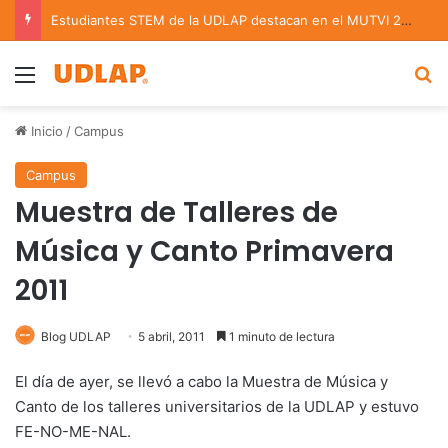
Estudiantes STEM de la UDLAP destacan en el MUTVI 2026
Menu
B
Inicio
/
Campus
Campus
Muestra de Talleres de
Música y Canto Primavera
2011
Blog UDLAP
5 abril, 2011
1 minuto de lectura
El día de ayer, se llevó a cabo la Muestra de Música y
Canto de los talleres universitarios de la UDLAP y estuvo
FE-NO-ME-NAL.