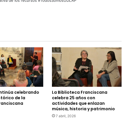
quitativa de los recursos #TodosSomosUDLAP
ntinúa celebrando
La Biblioteca Franciscana
stórico de la
celebra 25 años con
Franciscana
actividades que enlazan
música, historia y patrimonio
7 abril, 2026