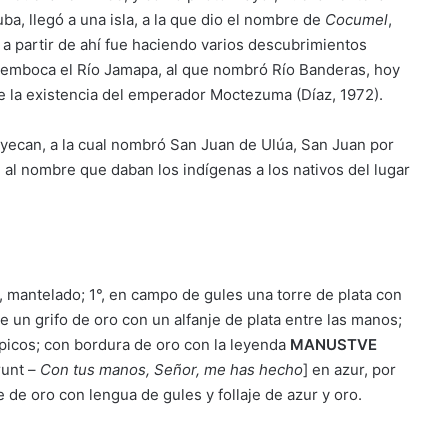
ba, llegó a una isla, a la que dio el nombre de
Cocumel
,
 partir de ahí fue haciendo varios descubrimientos
esemboca el Río Jamapa, al que nombró Río Banderas, hoy
 de la existencia del emperador Moctezuma (Díaz, 1972).
eyecan, a la cual nombró San Juan de Ulúa, San Juan por
 al nombre que daban los indígenas a los nativos del lugar
 mantelado; 1°, en campo de gules una torre de plata con
 un grifo de oro con un alfanje de plata entre las manos;
 picos; con bordura de oro con la leyenda
MANUSTVE
runt –
Con tus manos, Señor, me has hecho
] en azur, por
 de oro con lengua de gules y follaje de azur y oro.
_______________________________________