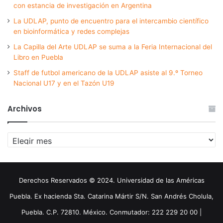
con estancia de investigación en Argentina
La UDLAP, punto de encuentro para el intercambio científico
en bioinformática y redes complejas
La Capilla del Arte UDLAP se suma a la Feria Internacional del
Libro en Puebla
Staff de futbol americano de la UDLAP asiste al 9.º Torneo
Nacional U17 y en el Tazón U19
Archivos
Archivos
Derechos Reservados © 2024. Universidad de las Américas
Puebla. Ex hacienda Sta. Catarina Mártir S/N. San Andrés Cholula,
Puebla. C.P. 72810. México. Conmutador: 222 229 20 00 |