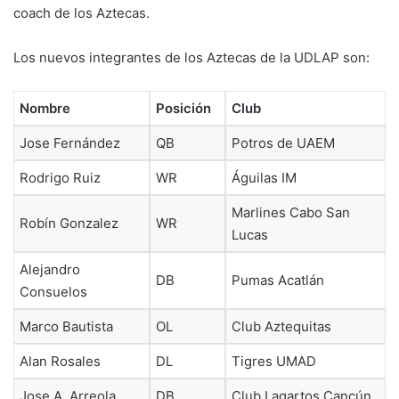
coach de los Aztecas.
Los nuevos integrantes de los Aztecas de la UDLAP son:
Nombre
Posición
Club
Jose Fernández
QB
Potros de UAEM
Rodrigo Ruiz
WR
Águilas IM
Marlines Cabo San
Robín Gonzalez
WR
Lucas
Alejandro
DB
Pumas Acatlán
Consuelos
Marco Bautista
OL
Club Aztequitas
Alan Rosales
DL
Tigres UMAD
Jose A. Arreola
DB
Club Lagartos Cancún