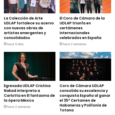
La Colección de Arte
El Coro de Cámara de la
UDLAP fortalece su acervo
UDLAP triunfa en
con nuevas obras de
certámenes
artistas emergentes y
internacionales
consolidados
celebrados en España
hace 5 días
hace 2 semanas
Egresada UDLAP Cristina
Coro de Cámara UDLAP
Nakad interpreta a
consolida su excelencia y
Carlotta en El fantasma de
conquista España al ganar
la ópera México
el 35º Certamen de
Habaneras y Polifonía de
hace 2 semanas
Totana