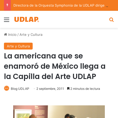
Directora de la Orquesta Symphonia de la UDLAP dirige agrupaciones de talla nacional e internacional
Menu
B
Inicio
/
Arte y Cultura
Arte y Cultura
La americana que se
enamoró de México llega a
la Capilla del Arte UDLAP
Blog UDLAP
2 septiembre, 2011
2 minutos de lectura