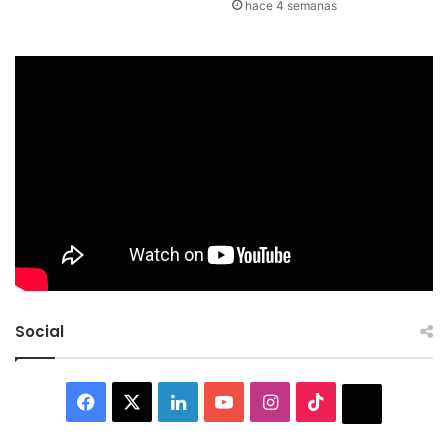
hace 4 semanas
Social
Facebook
X
LinkedIn
YouTube
Instagram
TikTok
Thread