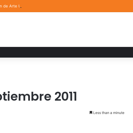
ón de Arte UDLAP fortalece su acervo con nuevas obras de artistas em
ptiembre 2011
Less than a minute