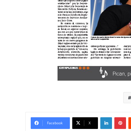
LinkedIn
Pi
Facebook
X