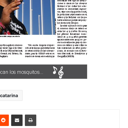
catarina
nterest
Reddit
Share via Email
Print