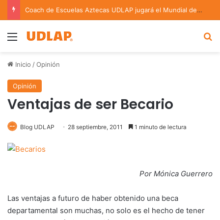
Coach de Escuelas Aztecas UDLAP jugará el Mundial de Flag Football en Alemania
Menu
B
Inicio
/
Opinión
Opinión
Ventajas de ser Becario
Blog UDLAP
28 septiembre, 2011
1 minuto de lectura
Por Mónica Guerrero
Las ventajas a futuro de haber obtenido una beca
departamental son muchas, no solo es el hecho de tener