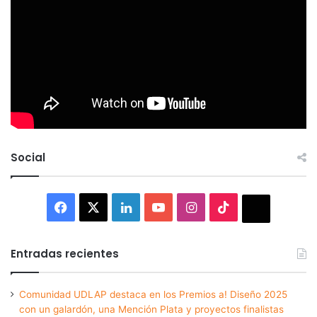
Social
Facebook
X
LinkedIn
YouTube
Instagram
TikTok
Thread
Entradas recientes
Comunidad UDLAP destaca en los Premios a! Diseño 2025
con un galardón, una Mención Plata y proyectos finalistas