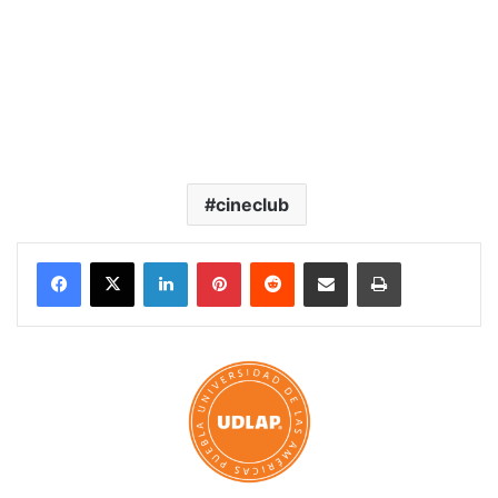
cineclub
LinkedIn
Pinterest
Reddit
Share via Email
Print