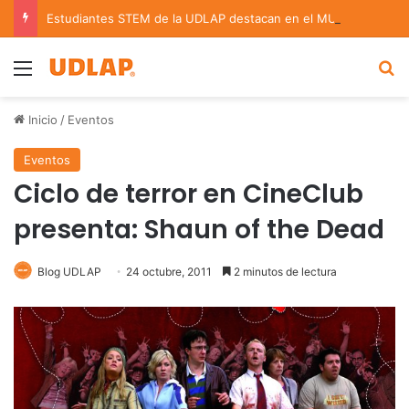
Estudiantes STEM de la UDLAP destacan en el MUTVI 2026
Menu
B
Inicio
/
Eventos
Eventos
Ciclo de terror en CineClub
presenta: Shaun of the Dead
Blog UDLAP
24 octubre, 2011
2 minutos de lectura