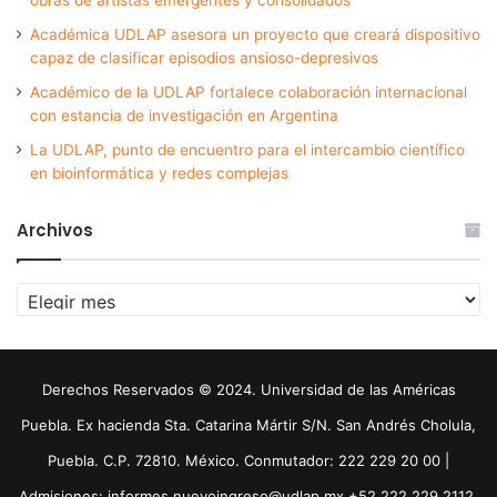
obras de artistas emergentes y consolidados
Académica UDLAP asesora un proyecto que creará dispositivo
capaz de clasificar episodios ansioso-depresivos
Académico de la UDLAP fortalece colaboración internacional
con estancia de investigación en Argentina
La UDLAP, punto de encuentro para el intercambio científico
en bioinformática y redes complejas
Archivos
Archivos
Derechos Reservados © 2024. Universidad de las Américas
Puebla. Ex hacienda Sta. Catarina Mártir S/N. San Andrés Cholula,
Puebla. C.P. 72810. México. Conmutador: 222 229 20 00 |
Admisiones: informes.nuevoingreso@udlap.mx +52 222 229 2112,