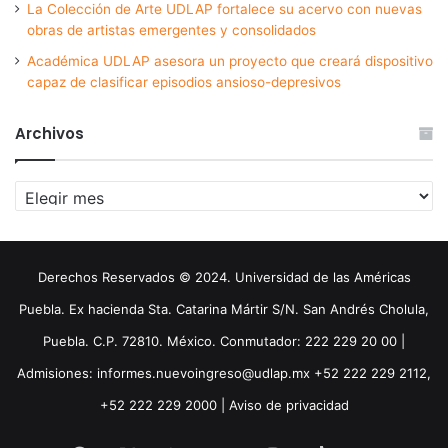
La Colección de Arte UDLAP fortalece su acervo con nuevas
obras de artistas emergentes y consolidados
Académica UDLAP asesora un proyecto que creará dispositivo
capaz de clasificar episodios ansioso-depresivos
Archivos
Archivos
Derechos Reservados © 2024. Universidad de las Américas
Puebla. Ex hacienda Sta. Catarina Mártir S/N. San Andrés Cholula,
Puebla. C.P. 72810. México. Conmutador: 222 229 20 00 |
Admisiones: informes.nuevoingreso@udlap.mx +52 222 229 2112,
+52 222 229 2000 |
Aviso de privacidad