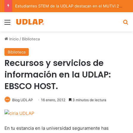
Estudiantes STEM de la UDLAP destacan en el MUTVI 2026
Menu
B
Inicio
/
Biblioteca
Biblioteca
Recursos y servicios de
información en la UDLAP:
EBSCO HOST.
Blog UDLAP
16 enero, 2012
3 minutos de lectura
En tu estancia en la universidad seguramente has