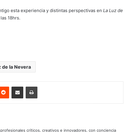
ntigo esta experiencia y distintas perspectivas en
La Luz de
las 18hrs.
z de la Nevera
nterest
Reddit
Share via Email
Print
profesionales críticos, creativos e innovadores, con conciencia