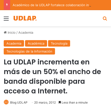
Académico de la UDLAP fortalece colaboración internacional con estancia de investigación en Argentina
Menu
B
Inicio
/
Academia
Academia
Académica
Tecnología
Tecnologías de la Información
La UDLAP incrementa en
más de un 50% el ancho de
banda disponible para
acceso a Internet.
Blog UDLAP
20 marzo, 2012
Less than a minute