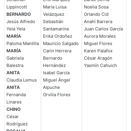
Lippincott
María Luisa
Noelia Sosa
BERNARDO
Velázquez
Orlando Cid
Jesús Alfredo
Sebastián
Anahí Barrera
Yela Yela
Santamarina
Juan Carlos García
MARÍA
Erika Ordoñez
Aurora Morales
Paloma Mantilla
Mauricio Salgado
Miguel Flores
MARÍA
Carin Herrera
Karen Palafox
Gabriela
Bernardo
César Aragón
Balestra
Hernández
Yasmín Cahuich
ANITA
Isabel García
Claudia Lemus
Miguel Ángel
ANITA
Alpuche
Fernanda
Orvilia Flores
Linares
CHINO
César
Rodríguez