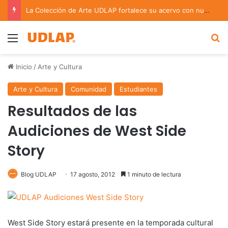
La Colección de Arte UDLAP fortalece su acervo con nuevas obras de artistas emergentes y consolidados
Menu
B
Inicio
/
Arte y Cultura
Arte y Cultura
Comunidad
Estudiantes
Resultados de las
Audiciones de West Side
Story
Blog UDLAP
17 agosto, 2012
1 minuto de lectura
West Side Story estará presente en la temporada cultural