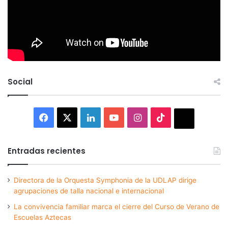
Social
Facebook
X
LinkedIn
YouTube
Instagram
TikTok
Thread
Entradas recientes
Directora de la Orquesta Symphonia de la UDLAP dirige
agrupaciones de talla nacional e internacional
La convivencia familiar marca el cierre del Curso de Verano de
Escuelas Aztecas