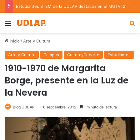
Estudiantes STEM de la UDLAP destacan en el MUTVI 2026
Menu
B
Inicio
/
Arte y Cultura
Arte y Cultura
Campus
CulturayDeporte
Estudiantes
1910-1970 de Margarita
Borge, presente en la Luz de
la Nevera
Blog UDLAP
6 septiembre, 2012
1 minuto de lectura