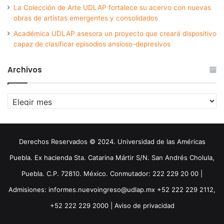
La Colección de Arte UDLAP fortalece su acervo con nuevas
obras de artistas emergentes y consolidados
Académica UDLAP asesora un proyecto que creará dispositivo
capaz de clasificar episodios ansioso-depresivos
Archivos
Archivos
Derechos Reservados © 2024. Universidad de las Américas
Puebla. Ex hacienda Sta. Catarina Mártir S/N. San Andrés Cholula,
Puebla. C.P. 72810. México. Conmutador: 222 229 20 00 |
Admisiones: informes.nuevoingreso@udlap.mx +52 222 229 2112,
+52 222 229 2000 |
Aviso de privacidad