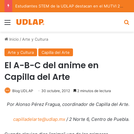
Estudiantes STEM de la UDLAP destacan en el MUTVI 2026
Menu
B
Inicio
/
Arte y Cultura
Arte y Cultura
Capilla del Arte
El A-B-C del anime en
Capilla del Arte
Blog UDLAP
30 octubre, 2012
2 minutos de lectura
Por Alonso Pérez Fragua, coordinador de Capilla del Arte.
capilladelarte@udlap.mx
/ 2 Norte 6, Centro de Puebla.