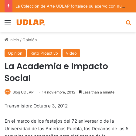
La Colección de Arte UDLAP fortalece su acervo con nuevas obras de artistas emergentes y consolidados
Menu
B
Inicio
/
Opinión
Opinión
Reto Proactivo
Video
La Academia e Impacto
Social
Blog UDLAP
14 noviembre, 2012
Less than a minute
Transmisión: Octubre 3, 2012
En el marco de los festejos del 72 aniversario de la
Universidad de las Américas Puebla, los Decanos de las 5