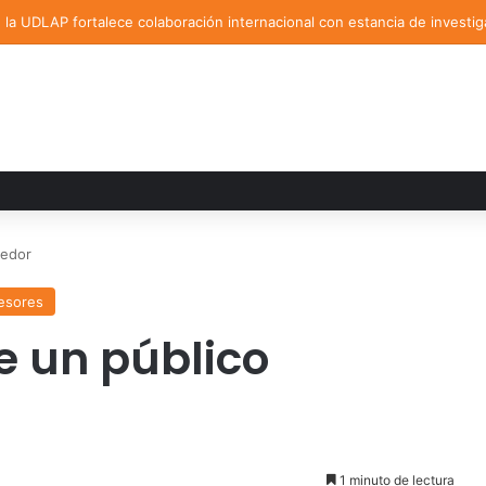
la UDLAP fortalece colaboración internacional con estancia de investig
cedor
esores
e un público
1 minuto de lectura