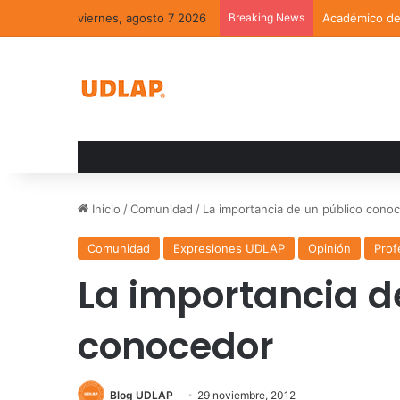
viernes, agosto 7 2026
Breaking News
Académico de 
Inicio
/
Comunidad
/
La importancia de un público cono
Comunidad
Expresiones UDLAP
Opinión
Prof
La importancia d
conocedor
Blog UDLAP
29 noviembre, 2012