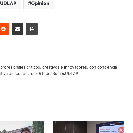
 UDLAP
Opinión
nterest
Reddit
Share via Email
Print
profesionales críticos, creativos e innovadores, con conciencia
quitativa de los recursos #TodosSomosUDLAP