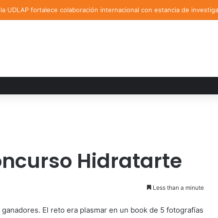
a UDLAP fortalece colaboración internacional con estancia de investig
ncurso Hidratarte
Less than a minute
s ganadores. El reto era plasmar en un book de 5 fotografías