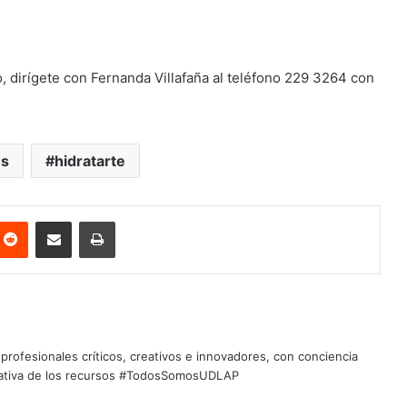
, dirígete con Fernanda Villafaña al teléfono 229 3264 con
es
hidratarte
nterest
Reddit
Share via Email
Print
profesionales críticos, creativos e innovadores, con conciencia
quitativa de los recursos #TodosSomosUDLAP