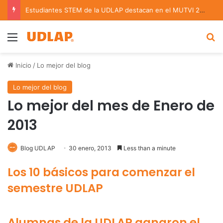
Estudiantes STEM de la UDLAP destacan en el MUTVI 2026
Menu
B
Inicio
/
Lo mejor del blog
Lo mejor del blog
Lo mejor del mes de Enero de
2013
Blog UDLAP
30 enero, 2013
Less than a minute
Los 10 básicos para comenzar el
semestre UDLAP
Alumnas de la UDLAP ganaron el