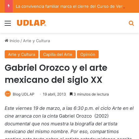
La convivencia familiar marca el cierre del Curso de Verano de Escuelas Aztecas
Menu
B
Inicio
/
Arte y Cultura
Arte y Cultura
Capilla del Arte
Opinión
Gabriel Orozco y el arte
mexicano del siglo XX
Blog UDLAP
19 abril, 2013
3 minutos de lectura
Este viernes 19 de marzo, a las 6:30 p.m. el ciclo Arte en el
cine arranca con la cinta
Gabriel Orozco (2002)
documental que nos muestra la biografía del artista
mexicano del mismo nombre. Por eso, compartimos