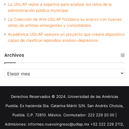
La UDLAP reúne a expertos para analizar los retos de la
administración pública municipal
La Colección de Arte UDLAP fortalece su acervo con nuevas
obras de artistas emergentes y consolidados
Académica UDLAP asesora un proyecto que creará dispositivo
capaz de clasificar episodios ansioso-depresivos
Archivos
Archivos
Derechos Reservados © 2024. Universidad de las Américas
Puebla. Ex hacienda Sta. Catarina Mártir S/N. San Andrés Cholula,
Puebla. C.P. 72810. México. Conmutador: 222 229 20 00 |
Admisiones: informes.nuevoingreso@udlap.mx +52 222 229 2112,