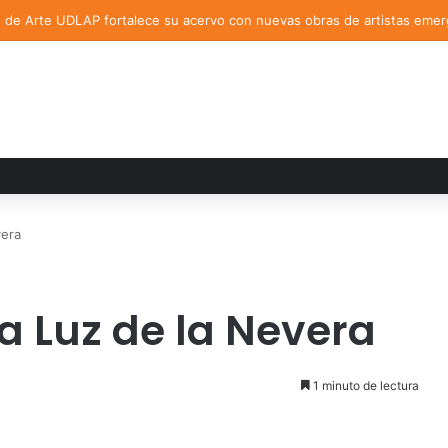
n de Arte UDLAP fortalece su acervo con nuevas obras de artistas eme
vera
a Luz de la Nevera
1 minuto de lectura