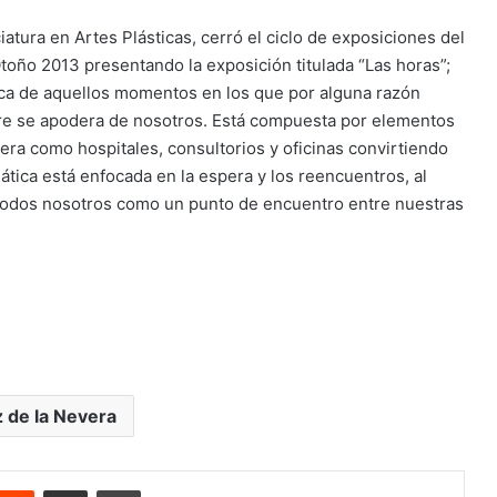
atura en Artes Plásticas, cerró el ciclo de exposiciones del
Otoño 2013 presentando la exposición titulada “Las horas”;
rca de aquellos momentos en los que por alguna razón
re se apodera de nosotros. Está compuesta por elementos
ra como hospitales, consultorios y oficinas convirtiendo
mática está enfocada en la espera y los reencuentros, al
a todos nosotros como un punto de encuentro entre nuestras
z de la Nevera
nterest
Reddit
Share via Email
Print