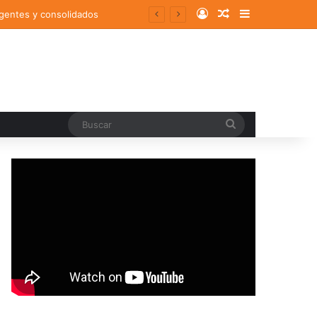
Log In
Random Article
Sidebar
rgentes y consolidados
Buscar