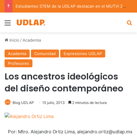
Estudiantes STEM de la UDLAP destacan en el MUTVI 2026
Menu
B
Inicio
/
Academia
Academia
Comunidad
Expresiones UDLAP
Profesores
Los ancestros ideológicos
del diseño contemporáneo
Blog UDLAP
15 julio, 2013
2 minutos de lectura
Por: Mtro. Alejandro Ortiz Lima, alejandro.ortiz@udlap.mx