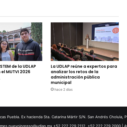
 STEM de la UDLAP
La UDLAP reúne a expertos para
 el MUTVI 2026
analizar los retos de la
administración pública
s
municipal
hace 2 días
s Puebla. Ex hacienda Sta. Catarina Mártir S/N. San Andrés Cholula, 
ormes.nuevoingreso@udlap.mx +52 222 229 2112, +52 222 229 2000 |
A