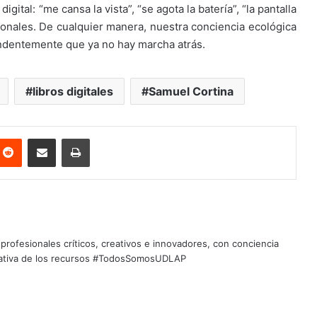
igital: “me cansa la vista”, “se agota la batería”, “la pantalla
cionales. De cualquier manera, nuestra conciencia ecológica
undentemente que ya no hay marcha atrás.
libros digitales
Samuel Cortina
nterest
Reddit
Share via Email
Print
profesionales críticos, creativos e innovadores, con conciencia
quitativa de los recursos #TodosSomosUDLAP