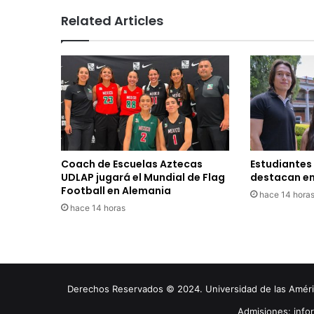
Related Articles
Coach de Escuelas Aztecas
Estudiantes
UDLAP jugará el Mundial de Flag
destacan en
Football en Alemania
hace 14 hora
hace 14 horas
Derechos Reservados © 2024. Universidad de las América
Admisiones: inf