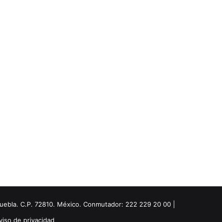
Puebla. C.P. 72810. México. Conmutador: 222 229 20 00 |
viso de privacidad