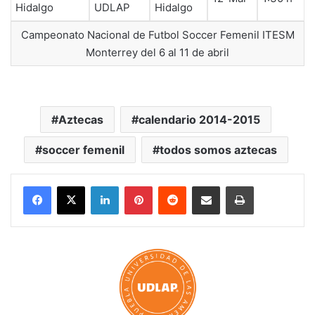
Hidalgo
UDLAP
Hidalgo
Campeonato Nacional de Futbol Soccer Femenil ITESM
Monterrey del 6 al 11 de abril
Aztecas
calendario 2014-2015
soccer femenil
todos somos aztecas
LinkedIn
Pinterest
Reddit
Share via Email
Print