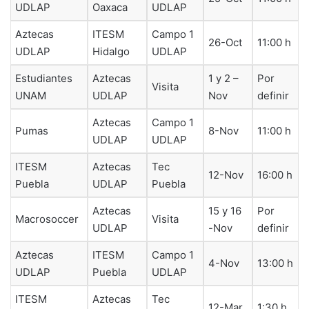
UDLAP
Oaxaca
UDLAP
Aztecas
ITESM
Campo 1
26-Oct
11:00 h
UDLAP
Hidalgo
UDLAP
Estudiantes
Aztecas
1 y 2 –
Por
Visita
UNAM
UDLAP
Nov
definir
Aztecas
Campo 1
Pumas
8-Nov
11:00 h
UDLAP
UDLAP
ITESM
Aztecas
Tec
12-Nov
16:00 h
Puebla
UDLAP
Puebla
Aztecas
15 y 16
Por
Macrosoccer
Visita
UDLAP
-Nov
definir
Aztecas
ITESM
Campo 1
4-Nov
13:00 h
UDLAP
Puebla
UDLAP
ITESM
Aztecas
Tec
12-Mar
1:30 h