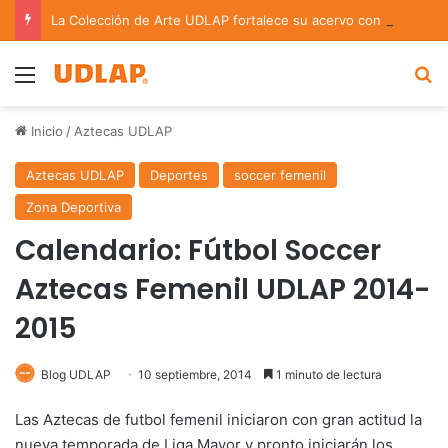
La Colección de Arte UDLAP fortalece su acervo con nuevas obras de artistas emergentes y consolidados
Menu
B
Inicio
/
Aztecas UDLAP
Aztecas UDLAP
Deportes
soccer femenil
Zona Deportiva
Calendario: Fútbol Soccer
Aztecas Femenil UDLAP 2014-
2015
Blog UDLAP
10 septiembre, 2014
1 minuto de lectura
Las Aztecas de futbol femenil iniciaron con gran actitud la
nueva temporada de Liga Mayor y pronto iniciarán los