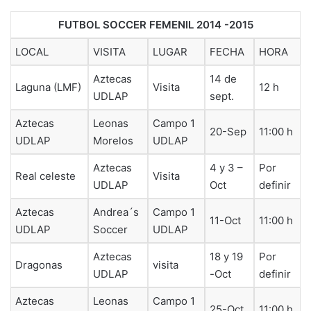
FUTBOL SOCCER FEMENIL 2014 -2015
LOCAL
VISITA
LUGAR
FECHA
HORA
Aztecas
14 de
Laguna (LMF)
Visita
12 h
UDLAP
sept.
Aztecas
Leonas
Campo 1
20-Sep
11:00 h
UDLAP
Morelos
UDLAP
Aztecas
4 y 3 –
Por
Real celeste
Visita
UDLAP
Oct
definir
Aztecas
Andrea´s
Campo 1
11-Oct
11:00 h
UDLAP
Soccer
UDLAP
Aztecas
18 y 19
Por
Dragonas
visita
UDLAP
-Oct
definir
Aztecas
Leonas
Campo 1
25-Oct
11:00 h