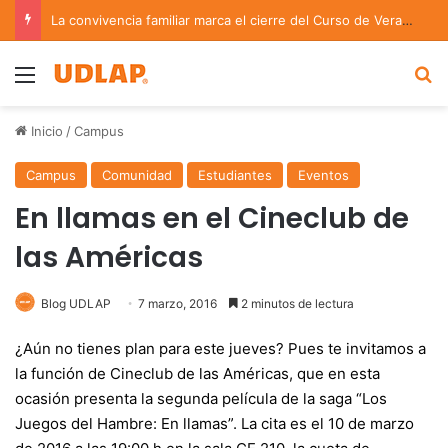
La convivencia familiar marca el cierre del Curso de Verano de Escuelas Aztecas
Menu
B
Inicio
/
Campus
Campus
Comunidad
Estudiantes
Eventos
En llamas en el Cineclub de
las Américas
Blog UDLAP
7 marzo, 2016
2 minutos de lectura
¿Aún no tienes plan para este jueves? Pues te invitamos a
la función de Cineclub de las Américas, que en esta
ocasión presenta la segunda película de la saga “Los
Juegos del Hambre: En llamas”. La cita es el 10 de marzo