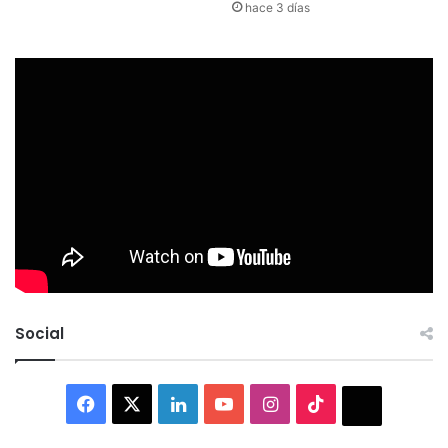
hace 3 días
Social
Facebook
X
LinkedIn
YouTube
Instagram
TikTok
Thread