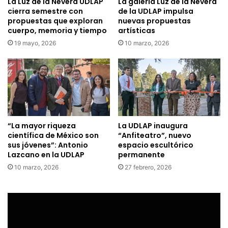
La Luz de la Nevera UDLAP
La galería Luz de la Nevera
cierra semestre con
de la UDLAP impulsa
propuestas que exploran
nuevas propuestas
cuerpo, memoria y tiempo
artísticas
19 mayo, 2026
10 marzo, 2026
“La mayor riqueza
La UDLAP inaugura
científica de México son
“Anfiteatro”, nuevo
sus jóvenes”: Antonio
espacio escultórico
Lazcano en la UDLAP
permanente
10 marzo, 2026
27 febrero, 2026