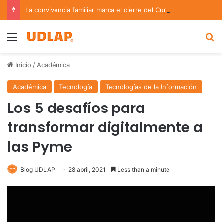
La convivencia familiar marca el cierre del Curso de Verano de Escuelas Aztecas
Menu
B
Inicio
/
Académica
Académica
Tecnología
Tecnologías de la Información
Los 5 desafíos para
transformar digitalmente a
las Pyme
Blog UDLAP
28 abril, 2021
Less than a minute