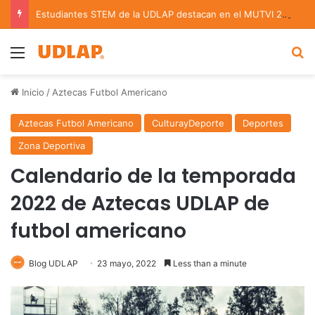
Estudiantes STEM de la UDLAP destacan en el MUTVI 2026
Menu
B
Inicio
/
Aztecas Futbol Americano
Aztecas Futbol Americano
CulturayDeporte
Deportes
Zona Deportiva
Calendario de la temporada
2022 de Aztecas UDLAP de
futbol americano
Blog UDLAP
23 mayo, 2022
Less than a minute