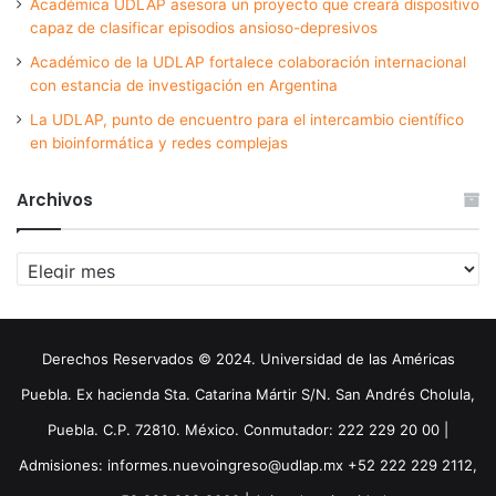
Académica UDLAP asesora un proyecto que creará dispositivo
capaz de clasificar episodios ansioso-depresivos
Académico de la UDLAP fortalece colaboración internacional
con estancia de investigación en Argentina
La UDLAP, punto de encuentro para el intercambio científico
en bioinformática y redes complejas
Archivos
Archivos
Derechos Reservados © 2024. Universidad de las Américas
Puebla. Ex hacienda Sta. Catarina Mártir S/N. San Andrés Cholula,
Puebla. C.P. 72810. México. Conmutador: 222 229 20 00 |
Admisiones: informes.nuevoingreso@udlap.mx +52 222 229 2112,