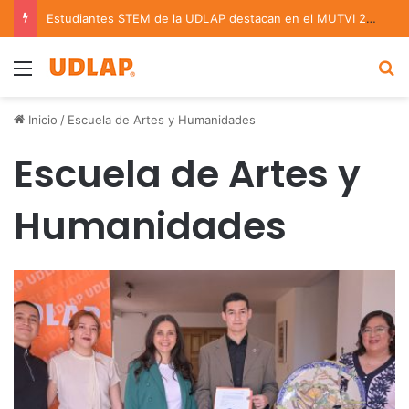
Estudiantes STEM de la UDLAP destacan en el MUTVI 2026
Menu
B
Inicio
/
Escuela de Artes y Humanidades
Escuela de Artes y
Humanidades