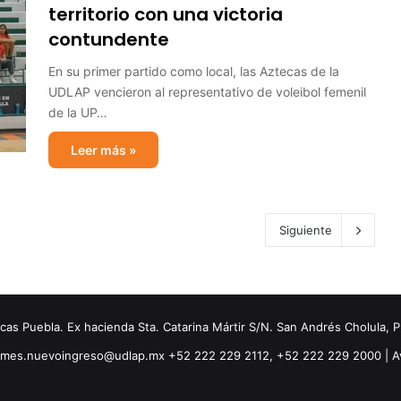
territorio con una victoria
contundente
En su primer partido como local, las Aztecas de la
UDLAP vencieron al representativo de voleibol femenil
de la UP…
Leer más »
Siguiente
s Puebla. Ex hacienda Sta. Catarina Mártir S/N. San Andrés Cholula, 
ormes.nuevoingreso@udlap.mx +52 222 229 2112, +52 222 229 2000 |
A