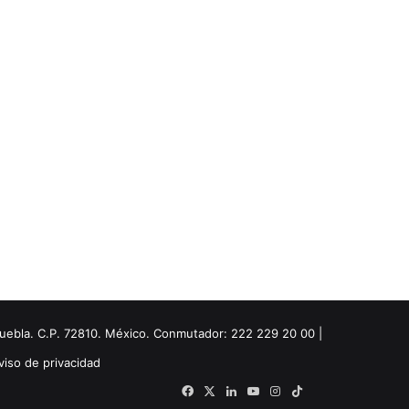
Puebla. C.P. 72810. México. Conmutador: 222 229 20 00 |
viso de privacidad
Facebook
X
LinkedIn
YouTube
Instagram
TikTok
Threads