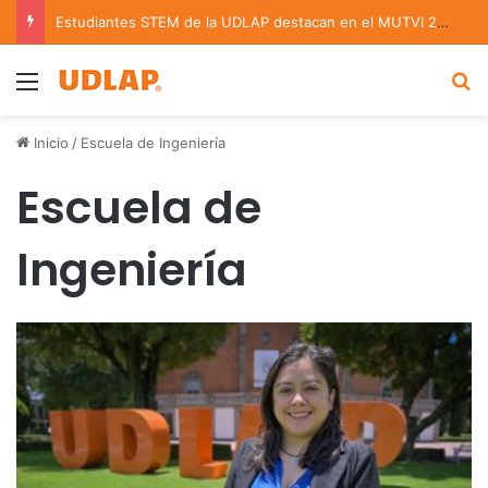
Estudiantes STEM de la UDLAP destacan en el MUTVI 2026
Menu
B
Inicio
/
Escuela de Ingeniería
Escuela de
Ingeniería