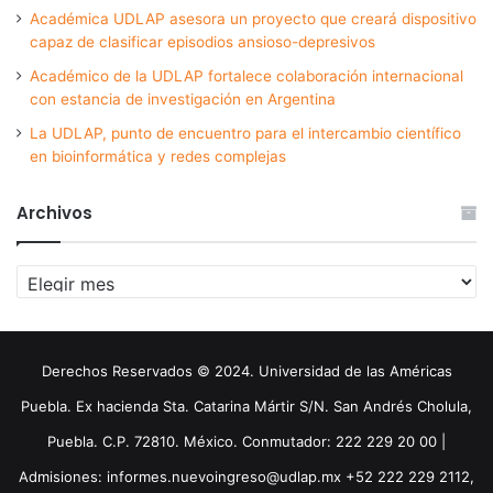
Académica UDLAP asesora un proyecto que creará dispositivo
capaz de clasificar episodios ansioso-depresivos
Académico de la UDLAP fortalece colaboración internacional
con estancia de investigación en Argentina
La UDLAP, punto de encuentro para el intercambio científico
en bioinformática y redes complejas
Archivos
Archivos
Derechos Reservados © 2024. Universidad de las Américas
Puebla. Ex hacienda Sta. Catarina Mártir S/N. San Andrés Cholula,
Puebla. C.P. 72810. México. Conmutador: 222 229 20 00 |
Admisiones: informes.nuevoingreso@udlap.mx +52 222 229 2112,